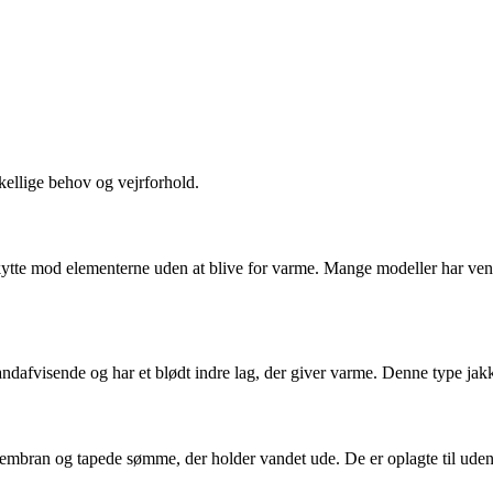
skellige behov og vejrforhold.
eskytte mod elementerne uden at blive for varme. Mange modeller har vent
ndafvisende og har et blødt indre lag, der giver varme. Denne type jakk
embran og tapede sømme, der holder vandet ude. De er oplagte til udendø